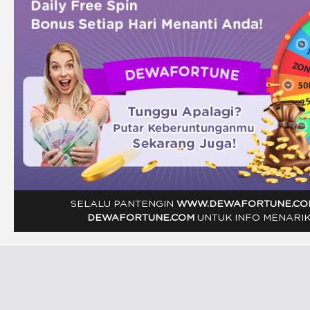
SELALU PANTENGIN
WWW.DEWAFORTUNE.CO
DEWAFORTUNE.COM
UNTUK INFO MENARI