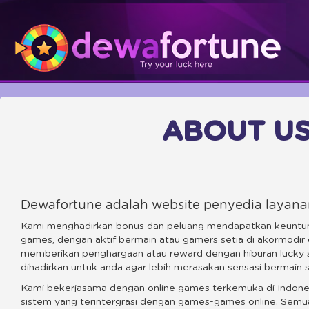
ABOUT U
Dewafortune adalah website penyedia layanan
Kami menghadirkan bonus dan peluang mendapatkan keuntung
games, dengan aktif bermain atau gamers setia di akormodir 
memberikan penghargaan atau reward dengan hiburan lucky s
dihadirkan untuk anda agar lebih merasakan sensasi bermain 
Kami bekerjasama dengan online games terkemuka di Indones
sistem yang terintergrasi dengan games-games online. Semua